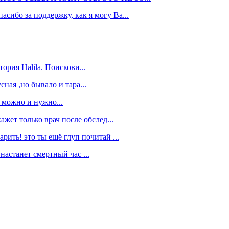
сибо за поддержку, как я могу Ва...
ория Halila. Поискови...
ная ,но бывало и тара...
у можно и нужно...
кажет только врач после обслед...
арить! это ты ешё глуп почитай ...
астанет смертный час ...