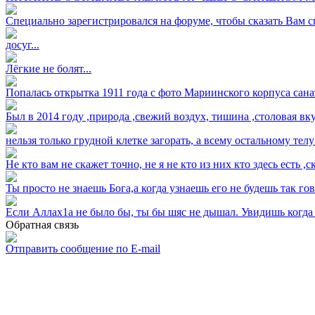
Специально зарегистрировался на форуме, чтобы сказать Вам спа
досуг...
Лёгкие не болят...
Попалась открытка 1911 года с фото Мариинского корпуса санат
Был в 2014 году ,природа ,свежий воздух, тишина ,столовая вкус
нельзя только грудной клетке загорать, а всему остальному тел
Не кто вам не скажет точно, не я не кто из них кто здесь есть ,с
Ты просто не знаешь Бога,а когда узнаешь его не будешь так гов
Если Аллах1а не было бы, ты бы шяс не дышал. Увидишь когда н
Обратная связь
Отправить сообщение по E-mail