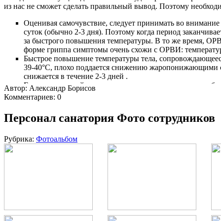
из нас не сможет сделать правильный вывод. Поэтому необхо
Оценивая самочувствие, следует принимать во внимание
суток (обычно 2-3 дня). Поэтому когда период заканчивае
за быстрого повышения температуры. В то же время, ОРВИ 
форме гриппа симптомы очень схожи с ОРВИ: температур
Быстрое повышение температуры тела, сопровождающееся 
39-40°C, плохо поддается снижению жаропонижающими сре
снижается в течение 2-3 дней .
Еще один верный симптом гриппа – сильная головная боль
Автор: Александр Борисов
человека ярко выраженных болей нет.
Комментариев: 0
У больных гриппом повышается чувствительность к яркому
Видимым симптомом заболевания гриппом является покра
Персонал санатория Фото сотрудников
Перечисленные рекомендации дают возможность на бытовом уро
Однако в них описаны далеко не все признаки гриппа. Симптом
Рубрика:
Фотоальбом
среднетяжелую, тяжелую или гипертоксическую.
Легкая форма
отличается общим недомоганием, невысокой тем
Среднетяжелая форма
характеризуется симптомами, описанны
горле и в области груди.
Тяжелая форма
имеет все ранее перечисленные симптомы, од