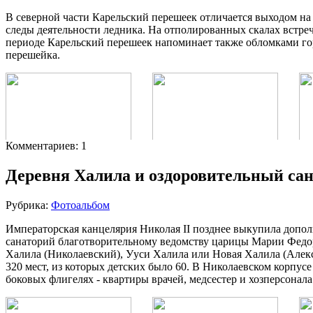
В северной части Карельский перешеек отличается выходом на 
следы деятельности ледника. На отполированных скалах встр
периоде Карельский перешеек напоминает также обломками гор
перешейка.
Комментариев: 1
Больные на приеме
Деревня Халила и оздоровительный са
кв. км.
Рубрика:
Фотоальбом
Императорская канцелярия Николая II позднее выкупила допол
санаторий благотворительному ведомству царицы Марии Федоро
Халила (Николаевский), Ууси Халила или Новая Халила (Алек
320 мест, из которых детских было 60. В Николаевском корпусе
Новое Александровское отделение -
боковых флигелях - квартиры врачей, медсестер и хозперсонал
восточный балкон