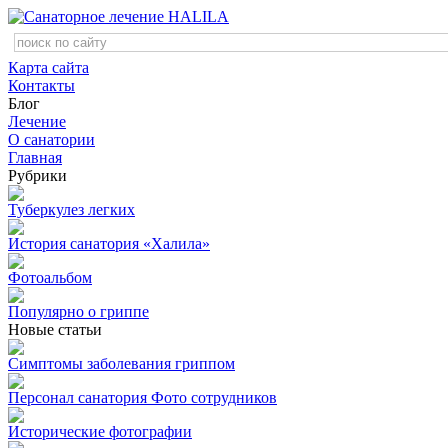
Карта сайта
Контакты
Блог
Лечение
О санатории
Главная
Рубрики
Туберкулез легких
История санатория «Халила»
Фотоальбом
Популярно о гриппе
Новые статьи
Симптомы заболевания гриппом
Персонал санатория Фото сотрудников
Исторические фотографии