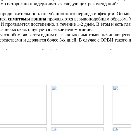
димо осторожно придерживаться следующих рекомендаций:
 продолжительность инкубационного периода инфекции. Он може
тся,
симптомы гриппа
проявляются взрывоподобным образом. Уж
проявляется постепенно, в течение 1-2 дней. В этом и есть гла
а невысокая, ощущается легкое недомогание.
ознобом, является одним из главных симптомов начинающегося 
дствами и держится более 3-х дней. В случае с ОРВИ такого не
. Локализуется в лобной области, в висках, возле надбровных ду
 свету, к резким звукам, к холоду. Часто наблюдается боль при 
снение глаз. При ОРВИ это бывает крайне редко.
вне попытаться выявить симптомы заболевания в самом начале 
ы во многом зависят от того, какую именно форму болезнь прин
пературой, проходит быстро и без осложнений.
ми в рекомендациях выше. Может сопровождаться тошнотой, рво
нако может сопровождаться кровотечением из носа, судорогами