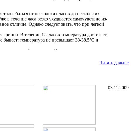
т колебаться от нескольких часов до нескольких
е в течение часа резко ухудшается самочувствие из-
вное отличие. Однако следует знать, что при легкой
гриппа. В течение 1-2 часов температура достигает
 бывает: температура не превышает 38-38,5°C и
г, часто за орбитами глаз. У простуженного
движении глаз.
Читать дальше
и оперативно принять меры для его лечения.
яла для конкретного человека: легкую,
03.11.2009
той, потерей аппетита, кашлем, сильной болью в
 и даже галлюцинациями.