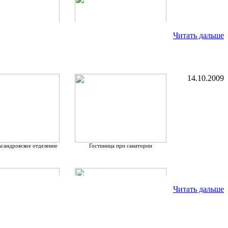
легких, гипертермия, дыхательная недостаточность и
редствами. Однако при наличии симптомов
Читать дальше
14.10.2009
ксандровское отделение
Гостиница при санатории
Читать дальше
мять санаторию...
Во время съемок...