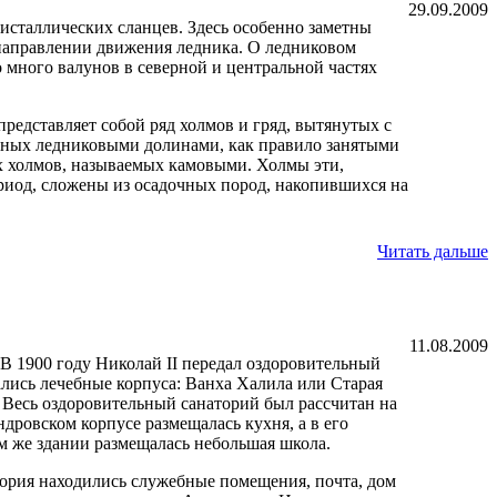
29.09.2009
ристаллических сланцев. Здесь особенно заметны
нское отделение
Новое Александровское отделение
 направлении движения ледника. О ледниковом
 много валунов в северной и центральной частях
редставляет собой ряд холмов и гряд, вытянутых с
енных ледниковыми долинами, как правило занятыми
х холмов, называемых камовыми. Холмы эти,
риод, сложены из осадочных пород, накопившихся на
андровское отделение -
стым рельефом местности, близким залеганием к
иная 1-го этажа
Читать дальше
билием глубоких впадин и котловин в сочетании с
и, что способствовало образованию множества озер.
их насчитывается около 700 с общей акваторией 710
11.08.2009
я к двум бассейнам - Ладожского озера и Финского
В 1900 году Николай II передал оздоровительный
ая крупная река перешейка - Вуокса. В ее системе
ались лечебные корпуса: Ванха Халила или Старая
 региона, а также множество крупных и средних
Весь оздоровительный санаторий был рассчитан на
, невелики, а озера по площади значительно
дровском корпусе размещалась кухня, а в его
Стиральная
Паровая камера
ом же здании размещалась небольшая школа.
шим количеством озер, своим возникновением
тория находились служебные помещения, почта, дом