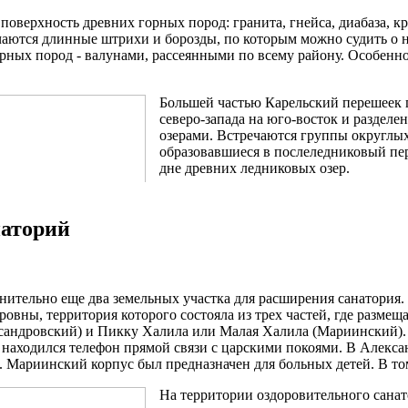
поверхность древних горных пород: гранита, гнейса, диабаза, к
Николаевское отделение
Марии
ечаются длинные штрихи и борозды, по которым можно судить о
ных пород - валунами, рассеянными по всему району. Особенно
Большей частью Карельский перешеек п
северо-запада на юго-восток и раздел
озерами. Встречаются группы округлы
образовавшиеся в послеледниковый пе
дне древних ледниковых озер.
Казенный дом главного врача
Новое Алекс
Карельский перешеек отличается холми
гост
поверхности кристаллических пород, о
наторий
избыточной увлажненностью территори
На территории Карельского перешейка 
Озера Карельского перешейка относятс
нительно еще два земельных участка для расширения санатория. 
залива. В Ладожское озеро впадает сам
вны, территория которого состояла из трех частей, где размещ
расположены и наиболее крупные озера
сандровский) и Пикку Халила или Малая Халила (Мариинский). 
озер. Реки, стекающие в Финский залив
 находился телефон прямой связи с царскими покоями. В Алексан
Механический каток
уступают озерам системы Вуоксы.
а. Мариинский корпус был предназначен для больных детей. В т
Карельский перешеек отличается боль
На территории оздоровительного сана